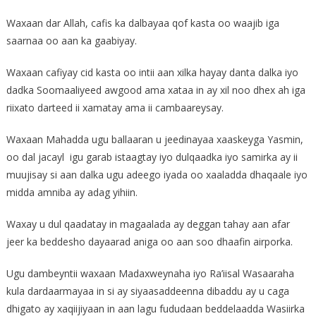
Waxaan dar Allah, cafis ka dalbayaa qof kasta oo waajib iga
saarnaa oo aan ka gaabiyay.
Waxaan cafiyay cid kasta oo intii aan xilka hayay danta dalka iyo
dadka Soomaaliyeed awgood ama xataa in ay xil noo dhex ah iga
riixato darteed ii xamatay ama ii cambaareysay.
Waxaan Mahadda ugu ballaaran u jeedinayaa xaaskeyga Yasmin,
oo dal jacayl igu garab istaagtay iyo dulqaadka iyo samirka ay ii
muujisay si aan dalka ugu adeego iyada oo xaaladda dhaqaale iyo
midda amniba ay adag yihiin.
Waxay u dul qaadatay in magaalada ay deggan tahay aan afar
jeer ka beddesho dayaarad aniga oo aan soo dhaafin airporka.
Ugu dambeyntii waxaan Madaxweynaha iyo Ra’iisal Wasaaraha
kula dardaarmayaa in si ay siyaasaddeenna dibaddu ay u caga
dhigato ay xaqiijiyaan in aan lagu fududaan beddelaadda Wasiirka