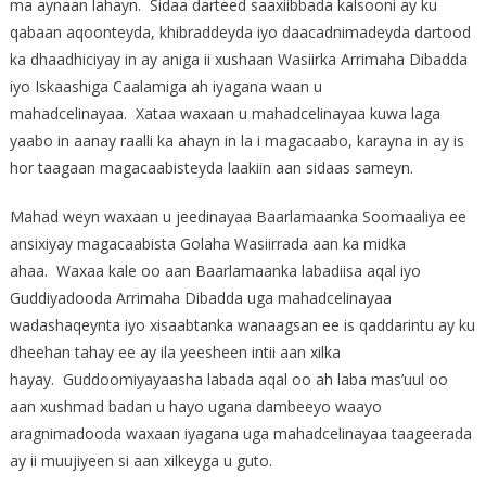
ma aynaan lahayn. Sidaa darteed saaxiibbada kalsooni ay ku
qabaan aqoonteyda, khibraddeyda iyo daacadnimadeyda dartood
ka dhaadhiciyay in ay aniga ii xushaan Wasiirka Arrimaha Dibadda
iyo Iskaashiga Caalamiga ah iyagana waan u
mahadcelinayaa. Xataa waxaan u mahadcelinayaa kuwa laga
yaabo in aanay raalli ka ahayn in la i magacaabo, karayna in ay is
hor taagaan magacaabisteyda laakiin aan sidaas sameyn.
Mahad weyn waxaan u jeedinayaa Baarlamaanka Soomaaliya ee
ansixiyay magacaabista Golaha Wasiirrada aan ka midka
ahaa. Waxaa kale oo aan Baarlamaanka labadiisa aqal iyo
Guddiyadooda Arrimaha Dibadda uga mahadcelinayaa
wadashaqeynta iyo xisaabtanka wanaagsan ee is qaddarintu ay ku
dheehan tahay ee ay ila yeesheen intii aan xilka
hayay. Guddoomiyayaasha labada aqal oo ah laba mas’uul oo
aan xushmad badan u hayo ugana dambeeyo waayo
aragnimadooda waxaan iyagana uga mahadcelinayaa taageerada
ay ii muujiyeen si aan xilkeyga u guto.