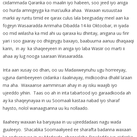
ciidammada Qaranka oo maalin iyo habeen, soo jeed iyo aniga
oo hurda amnigeyga ka mas’uulka ahaa. Waxaan xusuustaa
markii ay runtu timid ee qarax culus lala beegsaday meel aan ka
fogeyn Wasaaradda Arrimaha Dibadda 14-kii Oktoobar, in iyada
oo mid wiilasha ka mid ahi uu qaraxa ku dhintay, anigana uu firir
yari i soo gaaray oo dhiigeygu baxayo, baabuurna aanuu dhaqaaqi
karin, in ay ka shaqeeyeen in aniga iyo laba Wasiir oo marti ii
ahaa ay lug nooga saaraan Wasaaradda.
Inta aan xusay oo dhan, oo uu Madaxweynuhu ugu horreeyay,
uguna dambeeyeen ciidanka i ilaalinayay, midkoodna dhaliil la’aan
ma aha. Waxaanse aamminsan ahay in ay isku waajib iyo
ujeeddo yihiin. Taas oo ah in inta tabartood iyo garaadkooda ah
ay ka shaqeynayaa in uu Soomaali kastaa nabad iyo sharaf
haysto, nolol wanaagsanna uu ku nollaado.
Ilaaheey waxaan ka baryayaa in uu ujeeddadaas nagu wada
guuleeyo. Shacabka Soomaaliyeed ee sharafta badanna waxaan