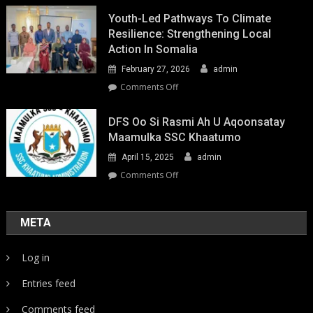
Youth-Led Pathways To Climate
Resilience: Strengthening Local
Action In Somalia
February 27, 2026
admin
on
Comments Off
Youth-
Led
DFS Oo Si Rasmi Ah U Aqoonsatay
Pathways
Maamulka SSC Khaatumo
to
April 15, 2025
admin
Climate
Resilience:
on
Comments Off
Strengthening
DFS
Local
oo
Action
si
META
in
rasmi
Somalia
ah
Log in
u
aqoonsatay
Entries feed
Maamulka
SSC
Comments feed