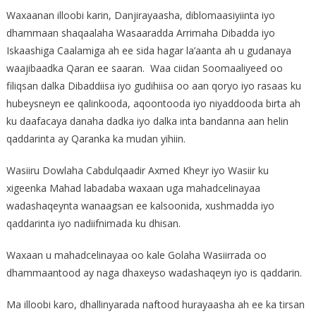
Waxaanan illoobi karin, Danjirayaasha, diblomaasiyiinta iyo
dhammaan shaqaalaha Wasaaradda Arrimaha Dibadda iyo
Iskaashiga Caalamiga ah ee sida hagar la’aanta ah u gudanaya
waajibaadka Qaran ee saaran. Waa ciidan Soomaaliyeed oo
filiqsan dalka Dibaddiisa iyo gudihiisa oo aan qoryo iyo rasaas ku
hubeysneyn ee qalinkooda, aqoontooda iyo niyaddooda birta ah
ku daafacaya danaha dadka iyo dalka inta bandanna aan helin
qaddarinta ay Qaranka ka mudan yihiin.
Wasiiru Dowlaha Cabdulqaadir Axmed Kheyr iyo Wasiir ku
xigeenka Mahad labadaba waxaan uga mahadcelinayaa
wadashaqeynta wanaagsan ee kalsoonida, xushmadda iyo
qaddarinta iyo nadiifnimada ku dhisan.
Waxaan u mahadcelinayaa oo kale Golaha Wasiirrada oo
dhammaantood ay naga dhaxeyso wadashaqeyn iyo is qaddarin.
Ma illoobi karo, dhallinyarada naftood hurayaasha ah ee ka tirsan