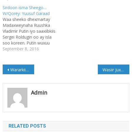
Sirdoon isma Sheego…
W/Qorey: Yuusuf Garaad
Waa sheeko dhexmartay
Madaxweynaha Ruushka
Vladimir Putin iyo saaxiibkiis
Sergei Roldugin oo ay isla
soo koreen. Putin wuxuu
ahaa sarkaal ah Gaashaanle
September 8, 2016
Dhexe oo ka tirsan hey’addii
sirta ee Midowga Soofiyeeti,
KGB. Midowga Soofiyeeti
Post
Wararkii ugu dambeeyay Qaraxyo ka dhacay Boosaaso
Wasiir Juxa Muxuu ka yiri xil ka qaadistii lagu sameeyey?
wuxuu burburay December
1991. Wuxuu isu beddelay
navigation
15 dal oo kala madax
bannaan oo uu Ruushku
Admin
ugu…
RELATED POSTS