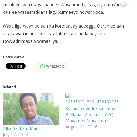
cusub ee ay u magacaabeen Wasaaradda, isaga iyo mas’uuliyiinta
kale ee Wasaaraddana lagu xurmeeyo howshooda.
Waxa iigu weyn ee aan ka kororsaday adeegga Qaran ee aan
hayay waa in uu ii kordhay fahamka ciladda haysata
Dowladnimada Soomaaliya.
Share garee:
WhatsApp
Related
Xusuus geeridii Cali Iimaan
& Mahad A. Cilmi !!! W/Q:
Maxamed Macalimuu
August 11, 2016
Xilka Sanka u Mari !!
July 17, 2018