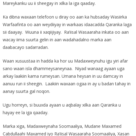
Mareykanku uu ii sheegay in xilka la iga qaaday.
Ka dibna waxaan telefoon u diray oo aan ka hubsaday Wasiirka
Warfaafinta oo aan weydiiyay in warkaas idaacadda Qaranka laga
sii daayay. Wuuna ii xaqiijiyay. Ra’iisal Wasaaraha inkata oo aan
wacay iima suurta gelin in aan wadahadalno marka aan
daabacayo sadarradan.
Waan xusuustaa in hadda ka hor uu Madaxweynuhu igu yiri afar
sano waan isla dhammeysaneynaa. Niyad wanaag ayaan uga
arkay laakiin kama rumeysan. Umana heysan in uu damcay in
aanuu run ii sheegin. Laakiin waxaan ogaa in ay u badan tahay in
aanay suurta gal noqon.
Ugu horreyn, si buuxda ayaan u aqbalay xilka aan Qaranka u
hayay ee la iga qaaday.
Marka xiga, Madaxweynaha Soomaaliya, Mudane Maxamed
Cabdullaahi Maxamed iyo Ra’iisal Wasaaraha Soomaaliya, Xasan