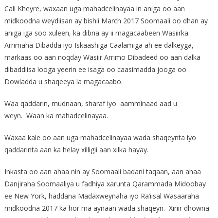
Cali Kheyre, waxaan uga mahadcelinayaa in aniga oo aan
midkoodna weydiisan ay bishii March 2017 Soomaali oo dhan ay
aniga iga soo xuleen, ka dibna ay ii magacaabeen Wasiirka
Arrimaha Dibadda iyo Iskaashiga Caalamiga ah ee dalkeyga,
markaas oo aan noqday Wasiir Arrimo Dibadeed oo aan dalka
dibaddiisa looga yeerin ee isaga oo caasimadda jooga oo
Dowladda u shaqeeya la magacaabo.
Waa qaddarin, mudnaan, sharaf iyo aamminaad aad u
weyn. Waan ka mahadcelinayaa.
Waxaa kale oo aan uga mahadcelinayaa wada shaqeynta iyo
qaddarinta aan ka helay xilligii aan xilka hayay.
Inkasta oo aan ahaa nin ay Soomaali badani taqaan, aan ahaa
Danjiraha Soomaaliya u fadhiya xarunta Qarammada Midoobay
ee New York, haddana Madaxweynaha iyo Ra’iisal Wasaaraha
midkoodna 2017 ka hor ma aynaan wada shaqeyn. Xiriir dhowna