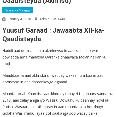
Qaadisteyda (Akhriso)
Wararka Maanta
January 4, 2018
Admin
1440
Yuusuf Garaad : Jawaabta Xil-ka-
Qaadisteyda
Haddii aad qormadaan u akhrineyso in aad ka hesho war
dowladda ama madaxda Qaranka dhaawaca fadlan halkan ku
jooji.
Maaddaama aad akhriska sii wadday waxaan u arkaa in aad
dooneyso in aad dareenkeyga ogaatid.
Maanta oo ah Khamiis, taariikhdu ay tahay 4-ta January sannadka
2018, aan xalay aniga iyo Wasiiru Dowluhu ku daahnay howl uu
Ra’iisal Wasaaruhu ii xil saaray in aan maanta soo hor dhigo
Golaha Wasiirrada, ayaa qof saaka iga soo wacay dalka