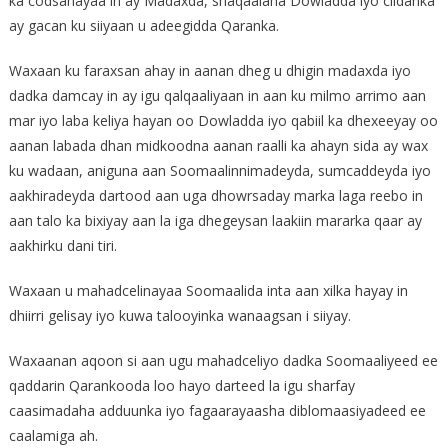
ka codsanayaa in ay Madaxda, shaqaalaha Dowladda iyo ciidanka
ay gacan ku siiyaan u adeegidda Qaranka.
Waxaan ku faraxsan ahay in aanan dheg u dhigin madaxda iyo
dadka damcay in ay igu qalqaaliyaan in aan ku milmo arrimo aan
mar iyo laba keliya hayan oo Dowladda iyo qabiil ka dhexeeyay oo
aanan labada dhan midkoodna aanan raalli ka ahayn sida ay wax
ku wadaan, aniguna aan Soomaalinnimadeyda, sumcaddeyda iyo
aakhiradeyda dartood aan uga dhowrsaday marka laga reebo in
aan talo ka bixiyay aan la iga dhegeysan laakiin mararka qaar ay
aakhirku dani tiri.
Waxaan u mahadcelinayaa Soomaalida inta aan xilka hayay in
dhiirri gelisay iyo kuwa talooyinka wanaagsan i siiyay.
Waxaanan aqoon si aan ugu mahadceliyo dadka Soomaaliyeed ee
qaddarin Qarankooda loo hayo darteed la igu sharfay
caasimadaha adduunka iyo fagaarayaasha diblomaasiyadeed ee
caalamiga ah.