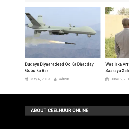
Duqeyn Diyaaradeed Oo Ka Dhacday
Wasiirka Ar
Gobolka Bari
Saaraya Xal
May 6, 2019
admin
June 5, 20
ABOUT CEELHUUR ONLINE