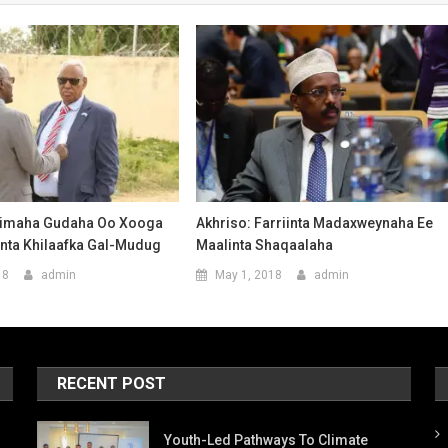
rimaha Gudaha Oo Xooga
Akhriso: Farriinta Madaxweynaha Ee
inta Khilaafka Gal-Mudug
Maalinta Shaqaalaha
18
admin
May 1, 2018
admin
RECENT POST
Youth-Led Pathways To Climate