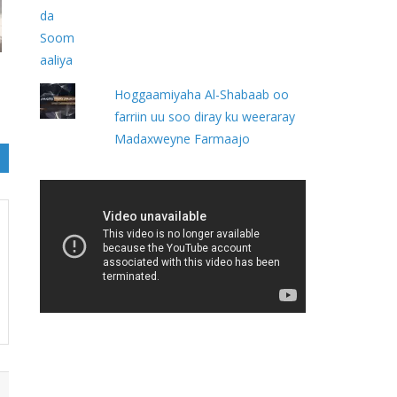
Hoggaamiyaha Al-Shabaab oo
farriin uu soo diray ku weeraray
Madaxweyne Farmaajo