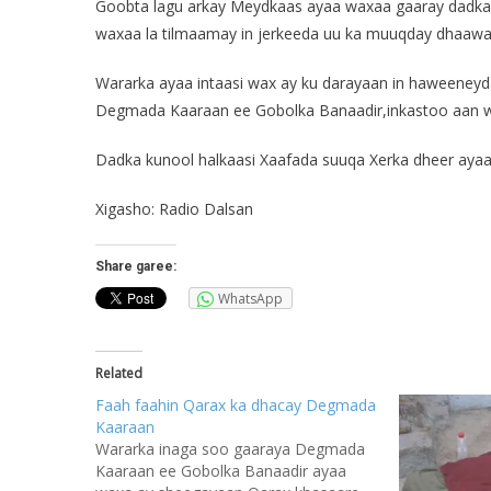
Goobta lagu arkay Meydkaas ayaa waxaa gaaray dadka
waxaa la tilmaamay in jerkeeda uu ka muuqday dhaawa
Wararka ayaa intaasi wax ay ku darayaan in haweeneyd
Degmada Kaaraan ee Gobolka Banaadir,inkastoo aan wel
Dadka kunool halkaasi Xaafada suuqa Xerka dheer aya
Xigasho: Radio Dalsan
Share garee:
WhatsApp
Related
Faah faahin Qarax ka dhacay Degmada
Kaaraan
Wararka inaga soo gaaraya Degmada
Kaaraan ee Gobolka Banaadir ayaa