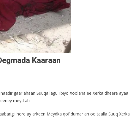
 Degmada Kaaraan
adir gaar ahaan Suuqa lagu iibiyo Xoolaha ee Xerka dheere ayaa
weeney meyd ah.
barigii hore ay arkeen Meydka qof dumar ah oo taalla Suuq Xerka