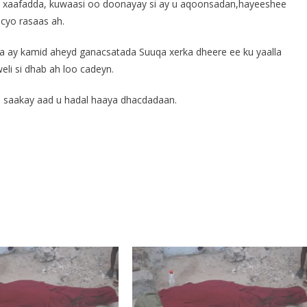
 xaafadda, kuwaasi oo doonayay si ay u aqoonsadan,hayeeshee
cyo rasaas ah.
a ay kamid aheyd ganacsatada Suuqa xerka dheere ee ku yaalla
i si dhab ah loo cadeyn.
a saakay aad u hadal haaya dhacdadaan.