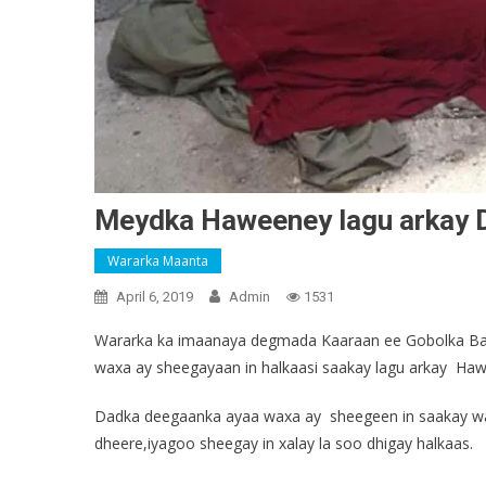
Meydka Haweeney lagu arkay
Wararka Maanta
April 6, 2019
Admin
1531
Wararka ka imaanaya degmada Kaaraan ee Gobolka Bana
waxa ay sheegayaan in halkaasi saakay lagu arkay Ha
Dadka deegaanka ayaa waxa ay sheegeen in saakay waa
dheere,iyagoo sheegay in xalay la soo dhigay halkaas.