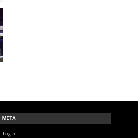
META
Log in