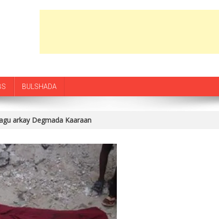
BS
BULSHADA
agu arkay Degmada Kaaraan