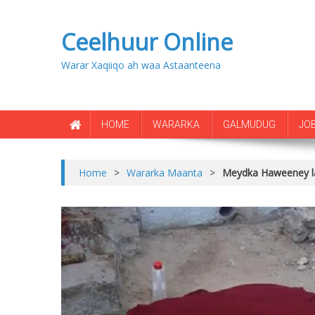
Ceelhuur Online
Warar Xaqiiqo ah waa Astaanteena
HOME
WARARKA
GALMUDUG
JO
Home
>
Wararka Maanta
>
Meydka Haweeney l