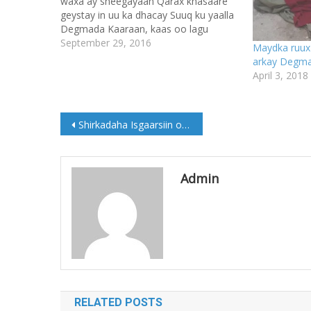
waxa ay sheegayaan Qarax khasaare
geystay in uu ka dhacay Suuq ku yaalla
Degmada Kaaraan, kaas oo lagu
magacaabo Suuqa Xirka-dheere.
September 29, 2016
Maydka ruux 
Qaraxan ayaa la sheegay nuuciisa in uu
arkay Degm
ahaa Miinada Nuuca Dhulka lagu Aaso,
April 3, 2018
waxaana lagu Aasay Maqaaxi ku
taalla…
Post
Shirkadaha Isgaarsiin oo lagu amray inay isku furaan Khadkooda
navigation
Admin
RELATED POSTS