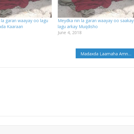
la garan waayay oo lagu
Meydka nin la garan waayay oo saakay
ada Kaaraan
lagu arkay Muqdisho
June 4, 2018
Madaxda Laamaha Amniga oo baarlamaanka hortagaya