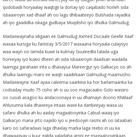
qodobadii horyaalay waqtigii la dortay iyo caqabado horleh sida
isbaaxroyin xad dhaaf ah oo lagu dhibaateeyo Bulshada rayadka
ah iyo gaadidka iskaga gudbaya Muqdisho iyo dhulka Galmudug.
Madaxwaynaha xiligaan ee Galmudug Axmed Ducaale Geelle Xaaf
waxaa kursiga ku fariistay 3/5/2017 waxaana horyaala culaysyo
waa wayn oo lamida kuwii la kulmay Guuleedkii talada uga
horeeyay iyo kuwo dheeri ah sida isbaaxroyin daadsan wadada
laamiga garahaan inta u dhaxaysa Mareergur iyo Galkacyo oo ah
dhulka laamigu maro ee waqti xaadirkaan Galmudug maamusho.
Madaxwayne Xaaf ayaa caleema-saarkiisii ka hor barlamaanka ka
codsaday mudo 75 cisho ah si uu soo magacaabo Golo wasiiro
oo cusub asagoo ku andacoonaya in uu dhamayn doono Khililaaf
Ahlusunna kala dhaxeeya intaas waxii ka danbeeyay waxa uu
safaro dhulka ah ku aaday magaalooyinka Cabud-waaq iyo
Galkacyo mana jirto najiido iyo u jeedooyin rasmi ah oo lataaban
karo oo safaradaas laga dhaxlay marka laga reebo in uu ka
dhawaajiyay u kuur galida xaladaha amni ee magaalooyinkaas