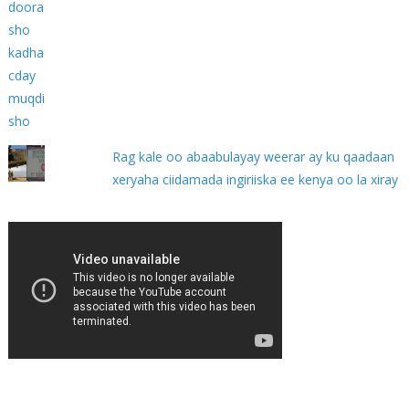
Rag kale oo abaabulayay weerar ay ku qaadaan
xeryaha ciidamada ingiriiska ee kenya oo la xiray