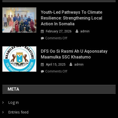
Youth-Led Pathways To Climate
Resilience: Strengthening Local
Action In Somalia
February 27, 2026
admin
on
Comments Off
Youth-
Led
DFS Oo Si Rasmi Ah U Aqoonsatay
Pathways
Maamulka SSC Khaatumo
to
April 15, 2025
admin
Climate
Resilience:
on
Comments Off
Strengthening
DFS
Local
oo
Action
si
META
in
rasmi
Somalia
ah
Log in
u
aqoonsatay
Entries feed
Maamulka