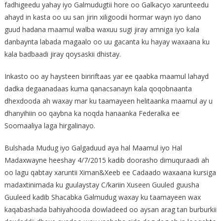
fadhigeedu yahay iyo Galmudugtii hore oo Galkacyo xarunteedu
ahayd in kasta oo uu san jirin xiligoodii hormar wayn iyo dano
guud hadana maamul walba waxuu sugi jiray amniga iyo kala
danbaynta labada magaalo oo uu gacanta ku hayay waxaana ku
kala badbaadi jiray qoysaskii dhistay.
Inkasto oo ay haysteen biririftaas yar ee qaabka maamul lahayd
dadka degaanadaas kuma qanacsanayn kala qoqobnaanta
dhexdooda ah waxay mar ku taamayeen helitaanka maamul ay u
dhanyihiin oo qaybna ka noqda hanaanka Federalka ee
Soomaaliya laga hirgalinayo.
Bulshada Mudug iyo Galgaduud aya hal Maamul iyo Hal
Madaxwayne heeshay 4/7/2015 kadib doorasho dimuquraadi ah
oo lagu qabtay xaruntii Ximan&Xeeb ee Cadaado waxaana kursiga
madaxtinimada ku guulaystay C/kariin Xuseen Guuled guusha
Guuleed kadib Shacabka Galmudug waxay ku taamayeen wax
kaqabashada bahiyahooda dowladeed oo aysan arag tan burburkii