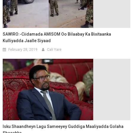
SAWIRO:-Ciidamada AMISOM Oo Bilaabay Ka Bixitaanka
Kulliyadda Jaalle Siyaad
February 28, 2019
Cali Yare
Isku Shaandheyn Lagu Sameeyey Guddiga Maaliyadda Golaha
Shacabka