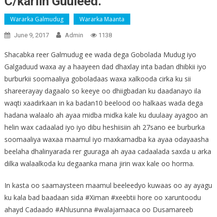
C/kariin Guuleed.
Wararka Galmudug
Wararka Maanta
June 9, 2017
Admin
1138
Shacabka reer Galmudug ee wada dega Gobolada Mudug iyo
Galgaduud waxa ay a haayeen dad dhaxlay inta badan dhibkii iyo
burburkii soomaaliya goboladaas waxa xalkooda cirka ku sii
shareerayay dagaalo so keeye oo dhiigbadan ku daadanayo ila
waqti xaadirkaan in ka badan10 beelood oo halkaas wada dega
hadana walaalo ah ayaa midba midka kale ku duulaay ayagoo an
helin wax cadaalad iyo iyo dibu heshiisiin ah 27sano ee burburka
soomaaliya waxaa maamul iyo maxkamadba ka ayaa odayaasha
beelaha dhalinyarada rer guuraga ah ayaa cadaalada saxda u arka
dilka walaalkoda ku degaanka mana jirin wax kale oo horma.
In kasta oo saamaysteen maamul beeleedyo kuwaas oo ay ayagu
ku kala bad baadaan sida #Ximan #xeebtii hore oo xaruntoodu
ahayd Cadaado #Ahlusunna #walajamaaca oo Dusamareeb