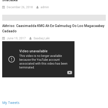
December 26, 2018
admin
Akhriso: Caasimadda KMG Ah Ee Galmudug Oo Loo Magacaabay
Cadaado
June 19, 2017
Saadaq Laki
My Tweets