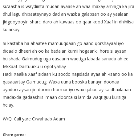
su’aasha is waydiinta mudan ayaase ah waa maxay amniga ka jira
dhul lagu dhibaateynayo dad an waxba galabsan oo ay yaalaan
jidgooyooyin sharci daro ah kuwaas oo qaar kood Xaaf in dhihiisa
ku arkay.
Si kastaba ha ahaatee mamuuqdaan go aano qorshayaal iyo
didaalo dheeri ah oo ka badalan kumii hogaankii hore si aysan
bulshada Galmudug uga qasaarin waqtiga labada sanada ah ee
M/Xaaf Dastuurku u ogol yahay
Hadii Xaalka Xaaf sidaan ku socdo najiidada ayaa ah 4sano oo ka
qasaaartay Galmudug. Waxa uuna booska banayn doonaa
ayadoo aysan jiri doonin hormar iyo wax qabad ay ka dhaxlaaan
madaxda gadaashiis imaan doonta si lamida waqtiguu kursiga
helay.
W/Q: Cali yare C/wahaab Adam
Share garee: