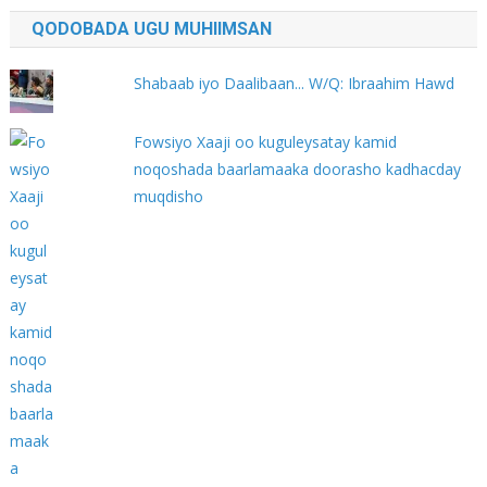
QODOBADA UGU MUHIIMSAN
Shabaab iyo Daalibaan... W/Q: Ibraahim Hawd
Fowsiyo Xaaji oo kuguleysatay kamid
noqoshada baarlamaaka doorasho kadhacday
muqdisho