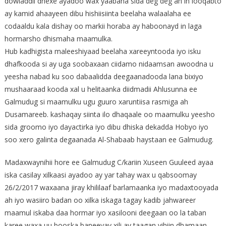
dowladdii dhexe ayadoo wax yaabaha sida deg deg ah in looqabto
ay kamid ahaayeen dibu hishiisiinta beelaha walaalaha ee
codaaldu kala dishay oo markii horaba ay haboonayd in laga
hormarsho dhismaha maamulka.
Hub kadhigista maleeshiyaad beelaha xareeyntooda iyo isku
dhafkooda si ay uga soobaxaan ciidamo nidaamsan awoodna u
yeesha nabad ku soo dabaalidda deegaanadooda lana bixiyo
mushaaraad kooda xal u helitaanka diidmadii Ahlusunna ee
Galmudug si maamulku ugu guuro xaruntiisa rasmiga ah
Dusamareeb. kashaqay siinta ilo dhaqaale oo maamulku yeesho
sida groomo iyo dayactirka iyo dibu dhiska dekadda Hobyo iyo
soo xero galinta degaanada Al-Shabaab haystaan ee Galmudug.
Madaxwaynihii hore ee Galmudug C/kariin Xuseen Guuleed ayaa
iska casilay xilkaasi ayadoo ay yar tahay wax u qabsoomay
26/2/2017 waxaana jiray khililaaf barlamaanka iyo madaxtooyada
ah iyo wasiiro badan oo xilka iskaga tagay kadib jahwareer
maamul iskaba daa hormar iyo xasilooni deegaan oo la taban
karee waxa uu booska baneeyay xili ay taagan yihiin dhamaan