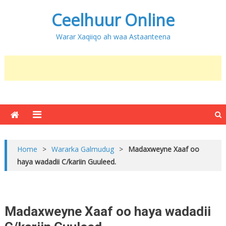
Ceelhuur Online
Warar Xaqiiqo ah waa Astaanteena
Home
>
Wararka Galmudug
>
Madaxweyne Xaaf oo
haya wadadii C/kariin Guuleed.
Madaxweyne Xaaf oo haya wadadii