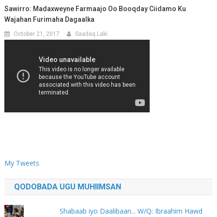
Sawirro: Madaxweyne Farmaajo Oo Booqday Ciidamo Ku
Wajahan Furimaha Dagaalka
October 21, 2017
Saadaq Laki
My Tweets
QODOBADA UGU MUHIIMSAN
Shabaab iyo Daalibaan... W/Q: Ibraahim Hawd