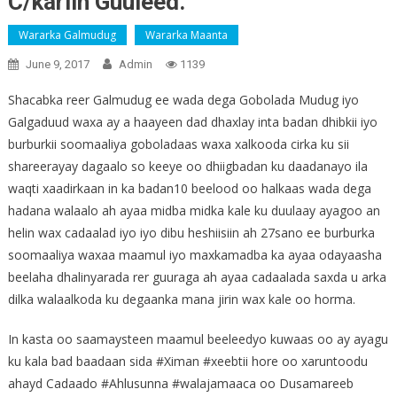
C/kariin Guuleed.
Wararka Galmudug
Wararka Maanta
June 9, 2017
Admin
1139
Shacabka reer Galmudug ee wada dega Gobolada Mudug iyo
Galgaduud waxa ay a haayeen dad dhaxlay inta badan dhibkii iyo
burburkii soomaaliya goboladaas waxa xalkooda cirka ku sii
shareerayay dagaalo so keeye oo dhiigbadan ku daadanayo ila
waqti xaadirkaan in ka badan10 beelood oo halkaas wada dega
hadana walaalo ah ayaa midba midka kale ku duulaay ayagoo an
helin wax cadaalad iyo iyo dibu heshiisiin ah 27sano ee burburka
soomaaliya waxaa maamul iyo maxkamadba ka ayaa odayaasha
beelaha dhalinyarada rer guuraga ah ayaa cadaalada saxda u arka
dilka walaalkoda ku degaanka mana jirin wax kale oo horma.
In kasta oo saamaysteen maamul beeleedyo kuwaas oo ay ayagu
ku kala bad baadaan sida #Ximan #xeebtii hore oo xaruntoodu
ahayd Cadaado #Ahlusunna #walajamaaca oo Dusamareeb