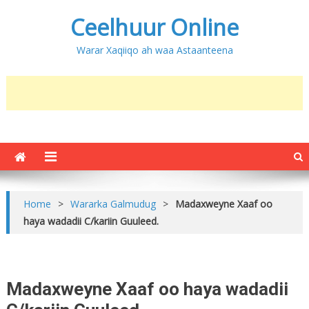
Ceelhuur Online
Warar Xaqiiqo ah waa Astaanteena
Home
>
Wararka Galmudug
>
Madaxweyne Xaaf oo
haya wadadii C/kariin Guuleed.
Madaxweyne Xaaf oo haya wadadii