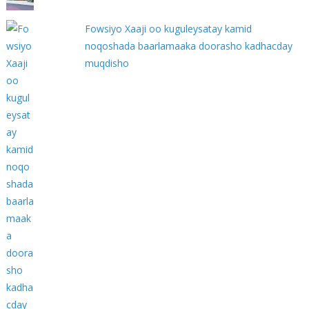
Fowsiyo Xaaji oo kuguleysatay kamid
noqoshada baarlamaaka doorasho kadhacday
muqdisho