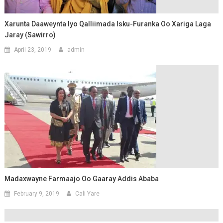
Xarunta Daaweynta Iyo Qalliimada Isku-Furanka Oo Xariga Laga
Jaray (Sawirro)
April 23, 2019
admin
Madaxwayne Farmaajo Oo Gaaray Addis Ababa
February 9, 2019
Cali Yare