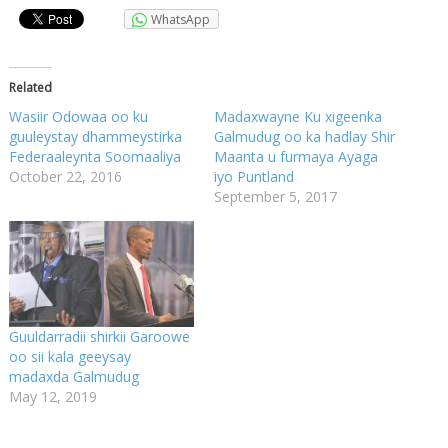
WhatsApp
Related
Wasiir Odowaa oo ku
Madaxwayne Ku xigeenka
guuleystay dhammeystirka
Galmudug oo ka hadlay Shir
Federaaleynta Soomaaliya
Maanta u furmaya Ayaga
October 22, 2016
iyo Puntland
September 5, 2017
Guuldarradii shirkii Garoowe
oo sii kala geeysay
madaxda Galmudug
May 12, 2019