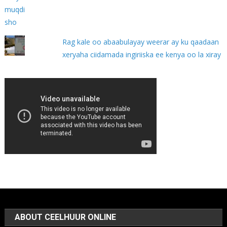
Rag kale oo abaabulayay weerar ay ku qaadaan
xeryaha ciidamada ingiriiska ee kenya oo la xiray
ABOUT CEELHUUR ONLINE