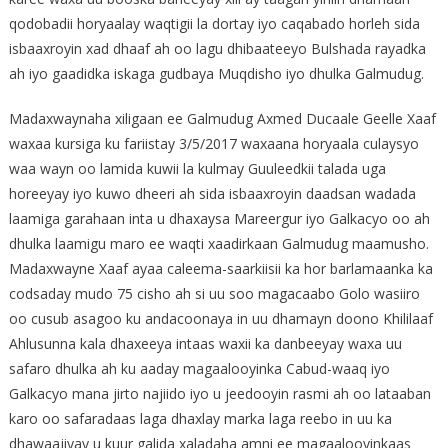
qodobadii horyaalay waqtigii la dortay iyo caqabado horleh sida
isbaaxroyin xad dhaaf ah oo lagu dhibaateeyo Bulshada rayadka
ah iyo gaadidka iskaga gudbaya Muqdisho iyo dhulka Galmudug.
Madaxwaynaha xiligaan ee Galmudug Axmed Ducaale Geelle Xaaf
waxaa kursiga ku fariistay 3/5/2017 waxaana horyaala culaysyo
waa wayn oo lamida kuwii la kulmay Guuleedkii talada uga
horeeyay iyo kuwo dheeri ah sida isbaaxroyin daadsan wadada
laamiga garahaan inta u dhaxaysa Mareergur iyo Galkacyo oo ah
dhulka laamigu maro ee waqti xaadirkaan Galmudug maamusho.
Madaxwayne Xaaf ayaa caleema-saarkiisii ka hor barlamaanka ka
codsaday mudo 75 cisho ah si uu soo magacaabo Golo wasiiro
oo cusub asagoo ku andacoonaya in uu dhamayn doono Khililaaf
Ahlusunna kala dhaxeeya intaas waxii ka danbeeyay waxa uu
safaro dhulka ah ku aaday magaalooyinka Cabud-waaq iyo
Galkacyo mana jirto najiido iyo u jeedooyin rasmi ah oo lataaban
karo oo safaradaas laga dhaxlay marka laga reebo in uu ka
dhawaajiyay u kuur galida xaladaha amni ee magaalooyinkaas