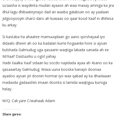
su’aasha is waydiinta mudan ayaase ah waa maxay amniga ka jira
dhul lagu dhibaateynayo dad an waxba galabsan oo ay yaalaan
jidgooyooyin sharci daro ah kuwaas oo qaar kood Xaaf in dhihiisa
ku arkay.
Si kastaba ha ahaatee mamuuqdaan go aano qorshayaal iyo
didaalo dheeri ah oo ka badalan kumii hogaankii hore si aysan
bulshada Galmudug uga qasaarin waqtiga labada sanada ah ee
M/Xaaf Dastuurku u ogol yahay
Hadii Xaalka Xaaf sidaan ku socdo najiidada ayaa ah 4sano oo ka
qasaaartay Galmudug. Waxa uuna booska banayn doonaa
ayadoo aysan jiri doonin hormar iyo wax qabad ay ka dhaxlaaan
madaxda gadaashiis imaan doonta si lamida waqtiguu kursiga
helay.
W/Q: Cali yare C/wahaab Adam
Share garee: