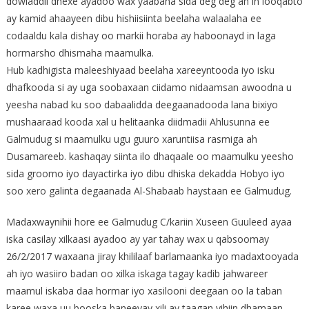
dowladdii dhexe ayadoo wax yaabaha sida deg deg ah in looqabto
ay kamid ahaayeen dibu hishiisiinta beelaha walaalaha ee
codaaldu kala dishay oo markii horaba ay haboonayd in laga
hormarsho dhismaha maamulka.
Hub kadhigista maleeshiyaad beelaha xareeyntooda iyo isku
dhafkooda si ay uga soobaxaan ciidamo nidaamsan awoodna u
yeesha nabad ku soo dabaalidda deegaanadooda lana bixiyo
mushaaraad kooda xal u helitaanka diidmadii Ahlusunna ee
Galmudug si maamulku ugu guuro xaruntiisa rasmiga ah
Dusamareeb. kashaqay siinta ilo dhaqaale oo maamulku yeesho
sida groomo iyo dayactirka iyo dibu dhiska dekadda Hobyo iyo
soo xero galinta degaanada Al-Shabaab haystaan ee Galmudug.
Madaxwaynihii hore ee Galmudug C/kariin Xuseen Guuleed ayaa
iska casilay xilkaasi ayadoo ay yar tahay wax u qabsoomay
26/2/2017 waxaana jiray khililaaf barlamaanka iyo madaxtooyada
ah iyo wasiiro badan oo xilka iskaga tagay kadib jahwareer
maamul iskaba daa hormar iyo xasilooni deegaan oo la taban
karee waxa uu booska baneeyay xili ay taagan yihiin dhamaan