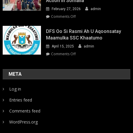
Action In Somalia
February 27, 2026
admin
on
Comments Off
Youth-
Led
DFS Oo Si Rasmi Ah U Aqoonsatay
Pathways
Maamulka SSC Khaatumo
to
April 15, 2025
admin
Climate
Resilience:
on
Comments Off
Strengthening
DFS
Local
oo
Action
si
META
in
rasmi
Somalia
ah
Log in
u
aqoonsatay
Entries feed
Maamulka
SSC
Comments feed
Khaatumo
WordPress.org