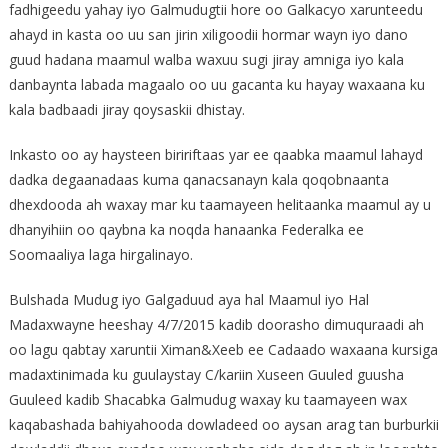
fadhigeedu yahay iyo Galmudugtii hore oo Galkacyo xarunteedu
ahayd in kasta oo uu san jirin xiligoodii hormar wayn iyo dano
guud hadana maamul walba waxuu sugi jiray amniga iyo kala
danbaynta labada magaalo oo uu gacanta ku hayay waxaana ku
kala badbaadi jiray qoysaskii dhistay.
Inkasto oo ay haysteen biririftaas yar ee qaabka maamul lahayd
dadka degaanadaas kuma qanacsanayn kala qoqobnaanta
dhexdooda ah waxay mar ku taamayeen helitaanka maamul ay u
dhanyihiin oo qaybna ka noqda hanaanka Federalka ee
Soomaaliya laga hirgalinayo.
Bulshada Mudug iyo Galgaduud aya hal Maamul iyo Hal
Madaxwayne heeshay 4/7/2015 kadib doorasho dimuquraadi ah
oo lagu qabtay xaruntii Ximan&Xeeb ee Cadaado waxaana kursiga
madaxtinimada ku guulaystay C/kariin Xuseen Guuled guusha
Guuleed kadib Shacabka Galmudug waxay ku taamayeen wax
kaqabashada bahiyahooda dowladeed oo aysan arag tan burburkii